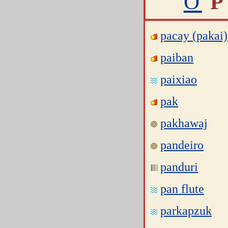
O
P
pacay (pakai)
paiban
paixiao
pak
pakhawaj
pandeiro
panduri
pan flute
parkapzuk