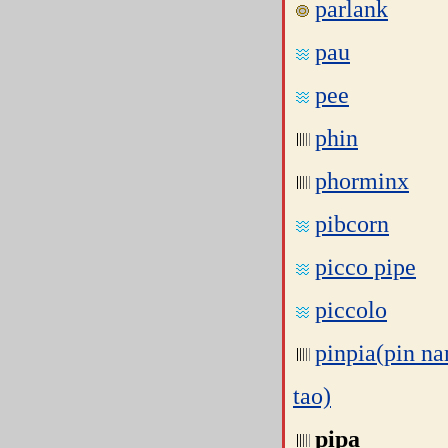
parlank
pau
pee
phin
phorminx
pibcorn
picco pipe
piccolo
pinpia(pin n
tao)
pipa