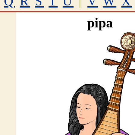
Q
R
S
T
U
|
V
W
X
pipa