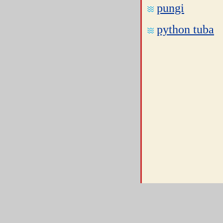
pungi
python tuba