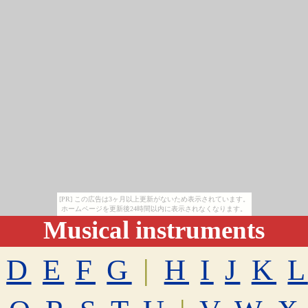
[PR] この広告は3ヶ月以上更新がないため表示されています。
ホームページを更新後24時間以内に表示されなくなります。
Musical instruments
D
E
F
G
|
H
I
J
K
L