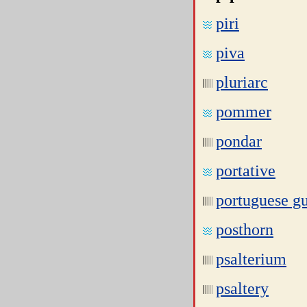
piri
piva
pluriarc
pommer
pondar
portative
portuguese gu
posthorn
psalterium
psaltery