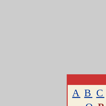
A
B
C