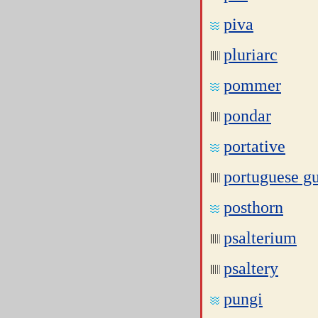
piva
pluriarc
pommer
pondar
portative
portuguese gu
posthorn
psalterium
psaltery
pungi