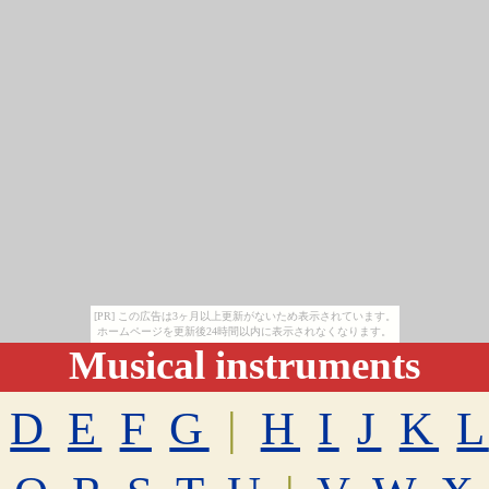
[PR] この広告は3ヶ月以上更新がないため表示されています。
ホームページを更新後24時間以内に表示されなくなります。
Musical instruments
D
E
F
G
|
H
I
J
K
L