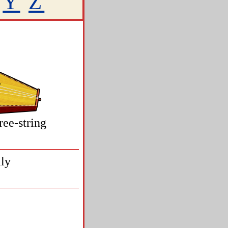
Y
Z
ree-string
ily