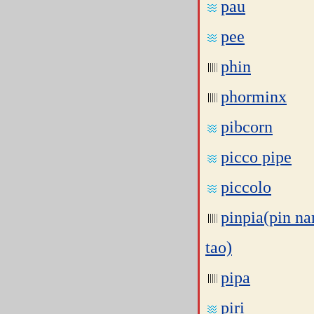
pau
pee
phin
phorminx
pibcorn
picco pipe
piccolo
pinpia(pin n
tao)
pipa
piri