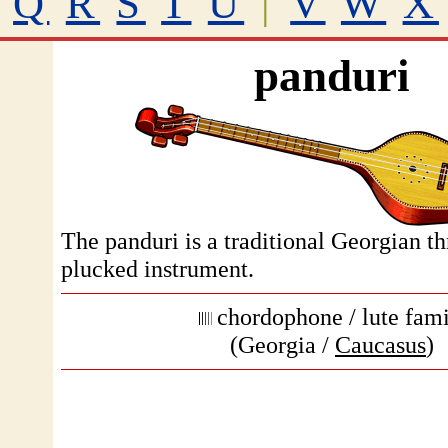
Q
R
S
T
U
|
V
W
X
panduri
The panduri is a traditional Georgian th
plucked instrument.
chordophone / lute fam
(Georgia /
Caucasus
)