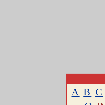
A
B
C