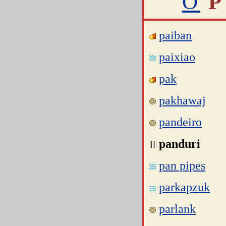
O
P
paiban
paixiao
pak
pakhawaj
pandeiro
panduri
pan pipes
parkapzuk
parlank