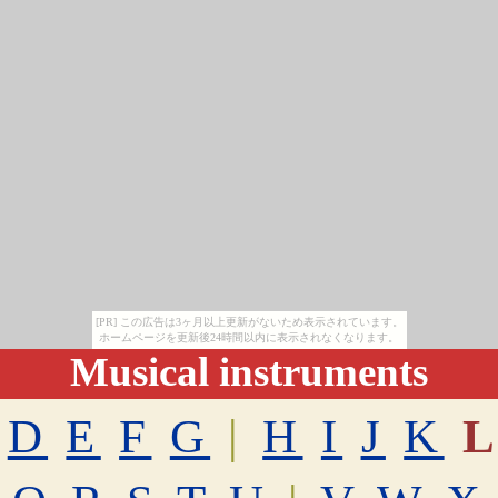
[PR] この広告は3ヶ月以上更新がないため表示されています。
ホームページを更新後24時間以内に表示されなくなります。
Musical instruments
D
E
F
G
|
H
I
J
K