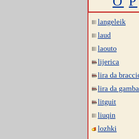
O
P
langeleik
laud
laouto
lijerica
lira da bracci
lira da gamba
litguit
liuqin
lozhki