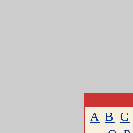
A
B
C