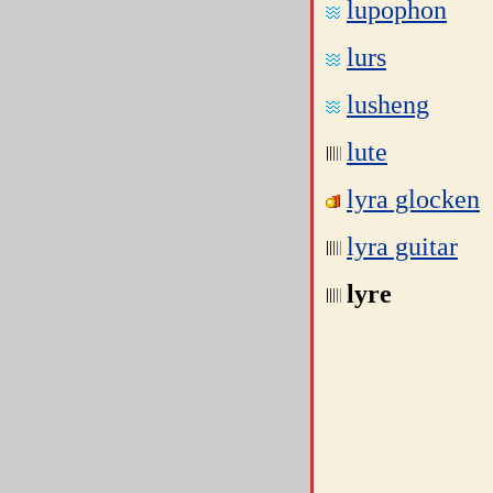
lupophon
lurs
lusheng
lute
lyra glocken
lyra guitar
lyre