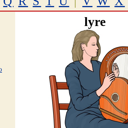
Q
R
S
T
U
|
V
W
X
lyre
o