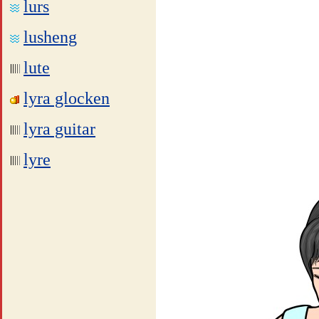
lurs
lusheng
lute
lyra glocken
lyra guitar
lyre