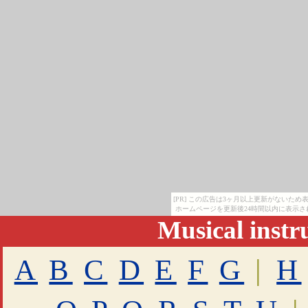
[PR] この広告は3ヶ月以上更新がないた
ホームページを更新後24時間以内に表示さ
Musical inst
A
B
C
D
E
F
G
|
H