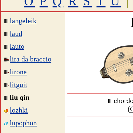
O
P
Q
R
S
T
U
|
langeleik
laud
lauto
lira da braccio
lirone
litguit
liu qin
chordo
(
lozhki
lupophon