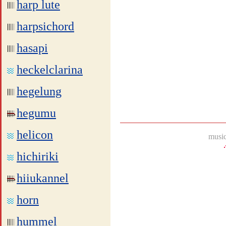
harp lute
harpsichord
hasapi
heckelclarina
hegelung
hegumu
helicon
music
hichiriki
hiiukannel
horn
hummel