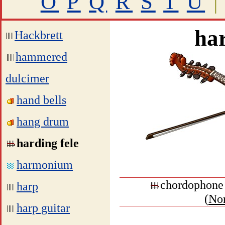
O
P
Q
R
S
T
U
|
har
Hackbrett
hammered
dulcimer
hand bells
hang drum
harding fele
harmonium
chordophone 
harp
(
No
harp guitar