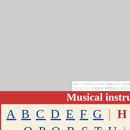
[PR] この広告は3ヶ月以上更新がないた
ホームページを更新後24時間以内に表示さ
Musical inst
A
B
C
D
E
F
G
|
H