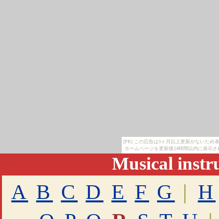
[PR] この広告は3ヶ月以上更新がないた
ホームページを更新後24時間以内に表示さ
Musical inst
A
B
C
D
E
F
G
|
H