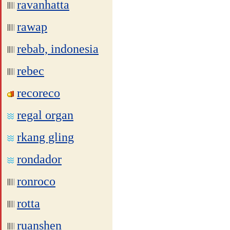
ravanhatta
rawap
rebab, indonesia
rebec
recoreco
regal organ
rkang gling
rondador
ronroco
rotta
ruanshen