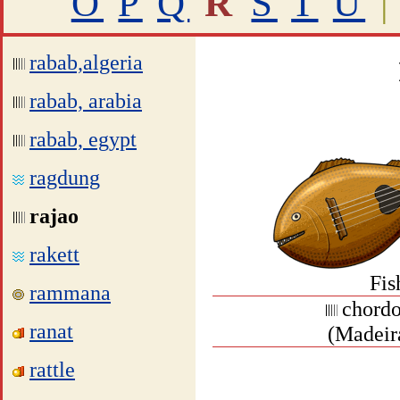
O
P
Q
R
S
T
U
|
rabab,algeria
rabab, arabia
rabab, egypt
ragdung
rajao
rakett
Fis
rammana
chordo
ranat
(Madeira
rattle