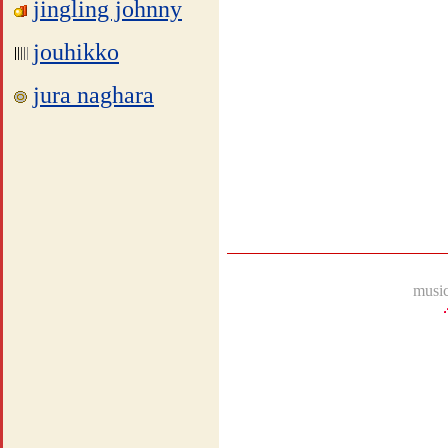
jingling johnny
jouhikko
jura naghara
music