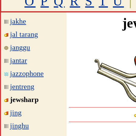
O
P
Q
R
S
T
U
|
je
jakhe
jal tarang
janggu
jantar
jazzophone
jentreng
jewsharp
jing
jinghu