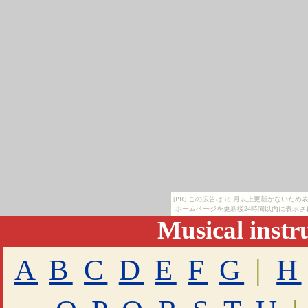
[PR] この広告は3ヶ月以上更新がないた
ホームページを更新後24時間以内に表示さ
Musical inst
A
B
C
D
E
F
G
|
H