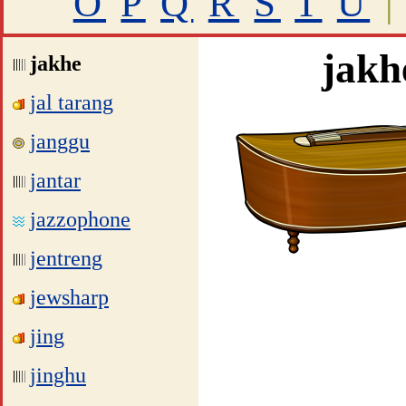
O
P
Q
R
S
T
U
|
jakh
jakhe
jal tarang
janggu
jantar
jazzophone
jentreng
jewsharp
jing
jinghu