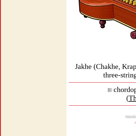
Jakhe (Chakhe, Krape
three-strin
chordop
(
Th
music