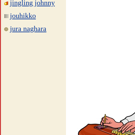
jingling johnny
jouhikko
jura naghara