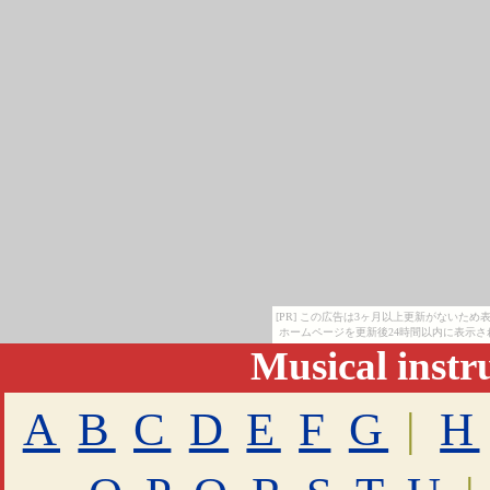
[PR] この広告は3ヶ月以上更新がないた
ホームページを更新後24時間以内に表示さ
Musical inst
A
B
C
D
E
F
G
|
H