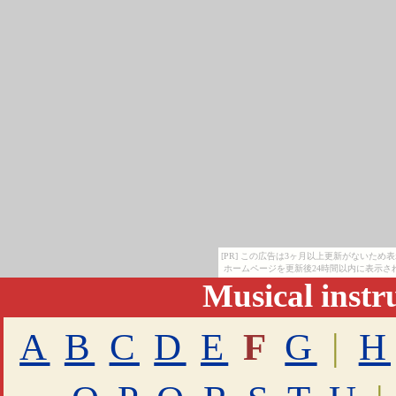
[PR] この広告は3ヶ月以上更新がないため
ホームページを更新後24時間以内に表示さ
Musical inst
A
B
C
D
E
F
G
|
H