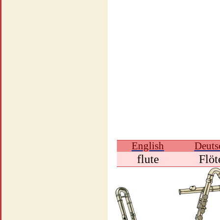
English
Deuts
flute
Flöt