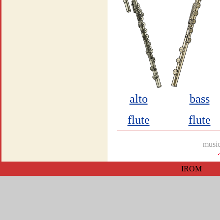
alto
bass
flute
flute
music
IROM