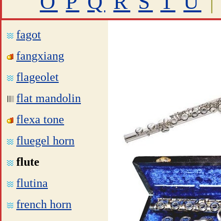
O
P
Q
R
S
T
U
|
fagot
fangxiang
flageolet
flat mandolin
flexa tone
fluegel horn
flute
flutina
french horn