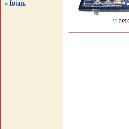
fujara
aer