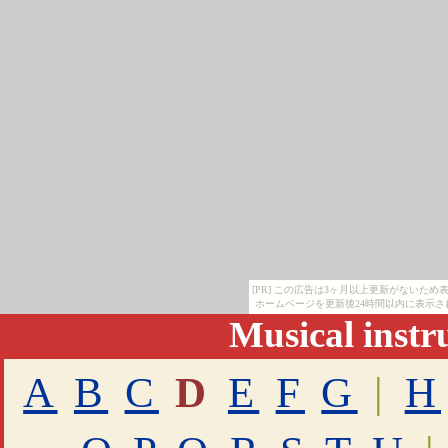
[PR] この広告は3ヶ月以上更新がないた
ホームページを更新後24時間以内に表示さ
Musical inst
A
B
C
D
E
F
G
|
H