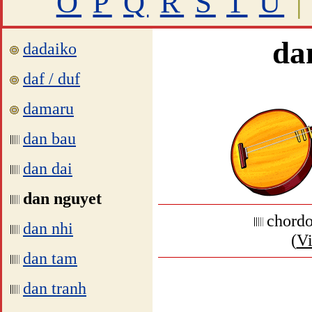
O
P
Q
R
S
T
U
|
da
dadaiko
daf / duf
damaru
dan bau
dan dai
dan nguyet
chordo
dan nhi
(
V
dan tam
dan tranh